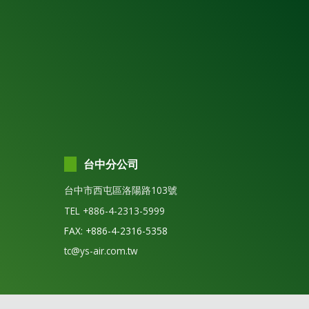
台中分公司
台中市西屯區洛陽路103號
TEL +886-4-2313-5999
FAX: +886-4-2316-5358
tc@ys-air.com.tw