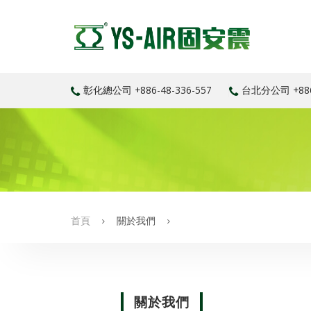
彰化總公司
+886-48-336-557
台北分公司
+88
首頁
關於我們
關於我們