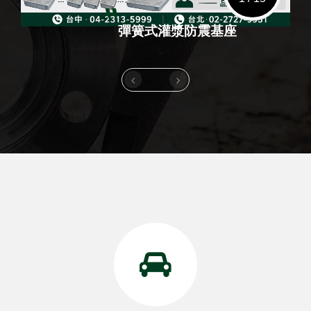
"
彈簧式灌漿防震基座