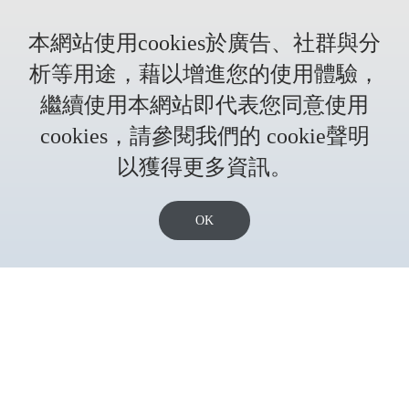
FAX: +886-48-325-588
FAX: +886-2-2727-4808
ysair@ms21.hinet.net
taipei@ys-air.com.tw
本網站使用cookies於廣告、社群與分
台中分公司
析等用途，藉以增進您的使用體驗，
繼續使用本網站即代表您同意使用
台中市西屯區洛陽路103號
cookies，請參閱我們的 cookie聲明
TEL +886-4-2313-5999
FAX: +886-4-2316-5358
以獲得更多資訊。
tc@ys-air.com.tw
OK
網站地圖
聯繫我們
實績相簿
技術支援
詢問車
產品介紹
最新消息
關於我們