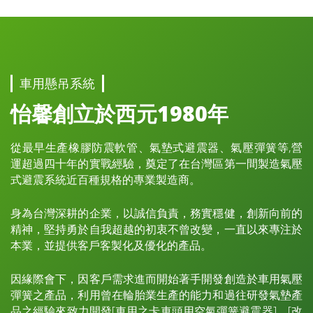
車用懸吊系統
怡馨創立於西元1980年
從最早生產橡膠防震軟管、氣墊式避震器、氣壓彈簧等,營
運超過四十年的實戰經驗，奠定了在台灣區第一間製造氣壓
式避震系統近百種規格的專業製造商。
身為台灣深耕的企業，以誠信負責，務實穩健，創新向前的
精神，堅持勇於自我超越的初衷不曾改變，一直以來專注於
本業，並提供客戶客製化及優化的產品。
因緣際會下，因客戶需求進而開始著手開發創造於車用氣壓
彈簧之產品，利用曾在輪胎業生產的能力和過往研發氣墊產
品之經驗來致力開發[車用之卡車頭用空氣彈簧避震器]、[改