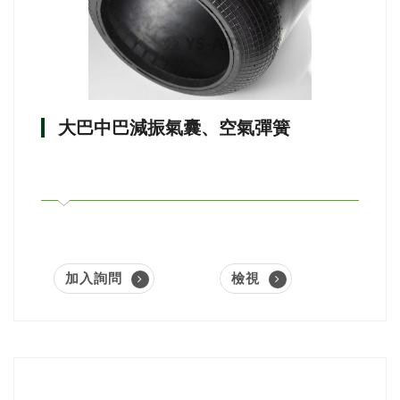
大巴中巴減振氣囊、空氣彈簧
加入詢問
檢視