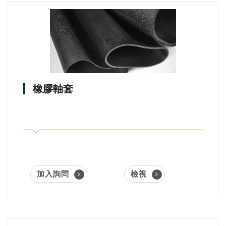
橡膠軸套
加入詢問
檢視