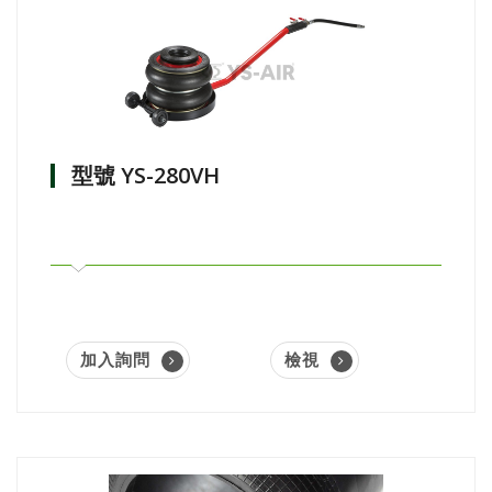
型號 YS-280VH
加入詢問
檢視