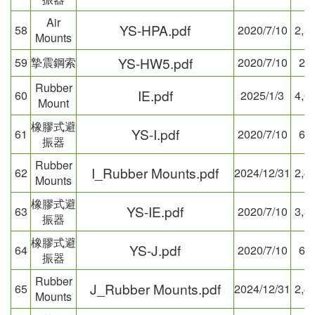
Air
YS-HPA.pdf
58
2020/7/10
2,5
Mounts
YS-HW5.pdf
59
摯震鋼索
2020/7/10
26
Rubber
IE.pdf
60
2025/1/3
4,0
Mount
橡膠式避
YS-I.pdf
61
2020/7/10
63
振器
Rubber
I_Rubber Mounts.pdf
62
2024/12/31
2,4
Mounts
橡膠式避
YS-IE.pdf
63
2020/7/10
3,3
振器
橡膠式避
YS-J.pdf
64
2020/7/10
63
振器
Rubber
J_Rubber Mounts.pdf
65
2024/12/31
2,4
Mounts