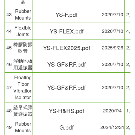
器
Rubber
YS-F.pdf
43
2020/7/10
2,1
Mounts
Flexible
YS-FLEX.pdf
44
2020/7/10
4,7
Joints
橡膠防振
YS-FLEX2025.pdf
45
2025/9/26
2,7
軟管
浮動地板
YS-GF&RF.pdf
46
2020/7/10
2,1
用避振器
Floating
Floor
YS-GF&RF.pdf
47
2020/7/10
2,1
Vibration
Isolator
懸吊式彈
YS-H&HS.pdf
48
2020/7/4
1,3
簧避振器
Rubber
G.pdf
49
2024/12/31
2,7
Mounts